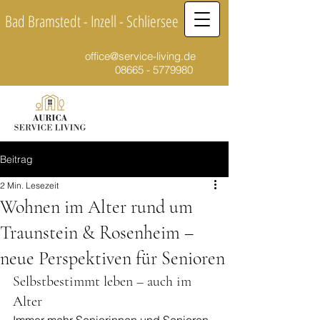
Bad Bramstedt - Inzell - Schliersee
office@service-living.de
08665 - 5779980
Beitrag
2 Min. Lesezeit
Wohnen im Alter rund um
Traunstein & Rosenheim –
neue Perspektiven für Senioren
Selbstbestimmt leben – auch im 
Alter